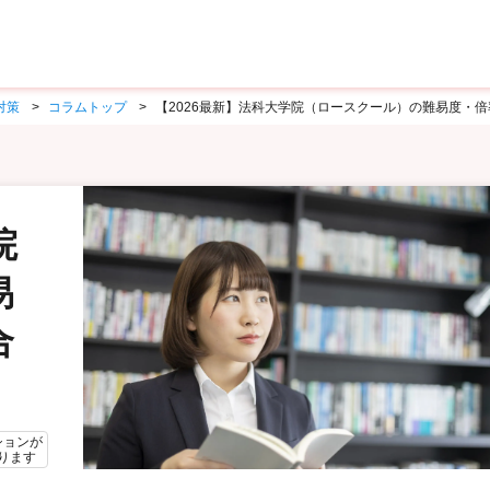
対策
コラムトップ
【2026最新】法科大学院（ロースクール）の難易度・
院
易
合
ションが
ります