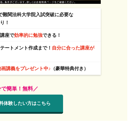
で
難関法科大学院入試突破に必要な
あり！
＆
講座で
効率的に勉強
できる！
ステートメント作成まで！
自分に合った講座が
動画講義をプレゼント中♪
（豪華特典付き）
分で簡単！無料／
料体験したい方は
こちら