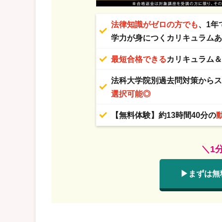
法律知識がゼロの方でも
、1年
学力が身につくカリキュラム
最短合格できる
カリキュラム
法科大学院別過去問対策から
選択可能◎
【無料体験】約13時間40分の
＼1
▶まずは無