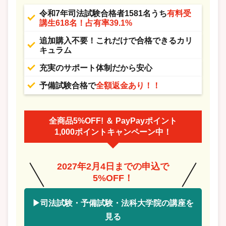
令和7年司法試験合格者1581名うち
有料受
講生618名！占有率39.1%
追加購入不要！これだけで合格できるカリ
キュラム
充実のサポート体制だから安心
予備試験合格で
全額返金あり！！
全商品5%OFF! ＆ PayPayポイント
1,000ポイントキャンペーン中！
2027年2月4日までの申込で
5%OFF！
▶司法試験・予備試験・法科大学院の講座を
見る