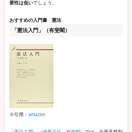
要性は低い
でしょう。
おすすめの入門書
憲法
「憲法入門」（有斐閣）
※引用：
amazon
「憲法入門」（伊藤正己 有斐閣）
では、元最高裁判