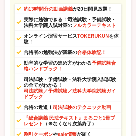
約13時間分の動画講義
が20日間見放題！
実際に勉強できる！司法試験・予備試験・
法科大学院入試対策の
フルカラーテキスト
オンライン演習サービス
TOKERUKUN
を体
験！
合格者の勉強法が満載の
合格体験記！
効率的な学習の進め方がわかる
予備試験合
格ハンドブック！
司法試験・予備試験・法科大学院入試試験
の全てがわかる！
司法試験／予備試験／法科大学院試験ガイ
ドブック
合格の近道！
司法試験のテクニック動画
『総合講義 民法テキスト』まるごと1冊プ
レゼント
（※なくなり次第終了）
割引クーポン
や
sale情報
が届く