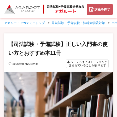
講座を探す
アガルートアカデミートップ
司法試験・予備試験・法科大学院対策
コ
【司法試験・予備試験】正しい入門書の使
い方とおすすめ本11冊
本ページにはプロモーションが
2026年06月29日更新
含まれていることがあります