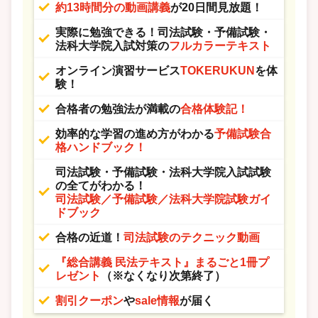
約13時間分の動画講義
が20日間見放題！
実際に勉強できる！司法試験・予備試験・
法科大学院入試対策の
フルカラーテキスト
オンライン演習サービス
TOKERUKUN
を体
験！
合格者の勉強法が満載の
合格体験記！
効率的な学習の進め方がわかる
予備試験合
格ハンドブック！
司法試験・予備試験・法科大学院入試試験
の全てがわかる！
司法試験／予備試験／法科大学院試験ガイ
ドブック
合格の近道！
司法試験のテクニック動画
『総合講義 民法テキスト』まるごと1冊プ
レゼント
（※なくなり次第終了）
割引クーポン
や
sale情報
が届く