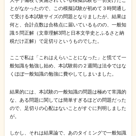
大手予備校で実施されている模擬試験も一切受けたこ
とがなかったので、この模擬試験が初めて３時間通し
て受ける本試験サイズの問題となりましたが、結果は
何と、合計点数は合格点に届いているものの、一般知
識５問正解（文章理解3問と日本文学史とふるさと納
税だけ正解）で足切りというものでした。
ここで私は「これはえらいことになった」と慌てて一
般知識を勉強し始め、本試験前の２週間は法令ではな
くほぼ一般知識の勉強に費やしてしまいました。
結果的には、本試験の一般知識の問題は極めて常識的
な、ある問題に関しては簡単すぎるほどの問題だった
ので、足切りの心配はないことがすぐに判明しました
が。
しかし、それは結果論で、あのタイミングで一般知識