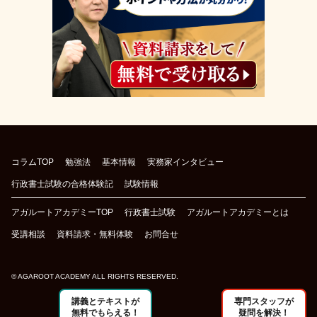
コラムTOP
勉強法
基本情報
実務家インタビュー
行政書士試験の合格体験記
試験情報
アガルートアカデミーTOP
行政書士試験
アガルートアカデミーとは
受講相談
資料請求・無料体験
お問合せ
© AGAROOT ACADEMY ALL RIGHTS RESERVED.
講義とテキストが
専門スタッフが
無料でもらえる！
疑問を解決！