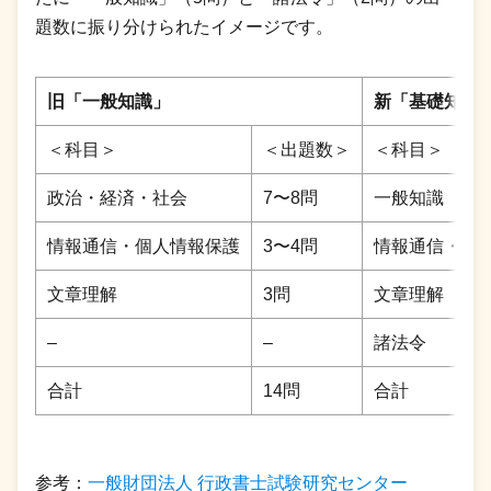
題数に振り分けられたイメージです。
旧「一般知識」
新「基礎知識
＜科目＞
＜出題数＞
＜科目＞
政治・経済・社会
7〜8問
一般知識
情報通信・個人情報保護
3〜4問
情報通信・個
文章理解
3問
文章理解
–
–
諸法令
合計
14問
合計
参考：
一般財団法人 行政書士試験研究センター