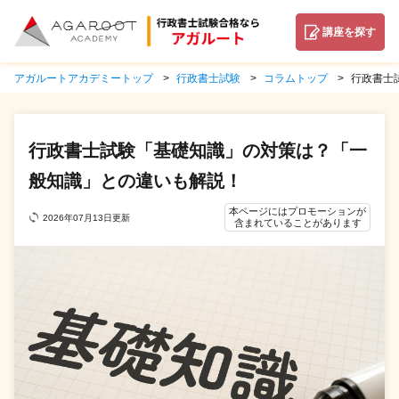
講座を探す
アガルートアカデミートップ
行政書士試験
コラムトップ
行政書士
行政書士試験「基礎知識」の対策は？「一
般知識」との違いも解説！
本ページにはプロモーションが
2026年07月13日更新
含まれていることがあります