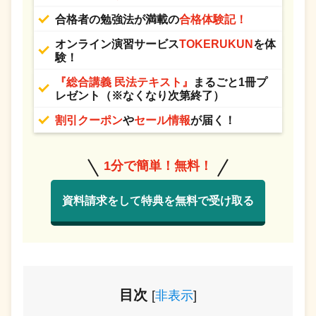
合格者の勉強法が満載の
合格体験記！
オンライン演習サービス
TOKERUKUN
を体
験！
『総合講義 民法テキスト』
まるごと1冊プ
レゼント（※なくなり次第終了）
割引クーポン
や
セール情報
が届く！
1分で簡単！無料！
資料請求をして特典を無料で受け取る
目次
[
非表示
]