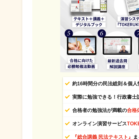
約16時間分の民法総則＆個人
実際に勉強できる！行政書士
合格者の勉強法が満載の
合格
オンライン演習サービス
TOK
『総合講義 民法テキスト』
ま