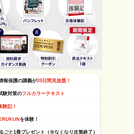
情報保護の講義が
20日間見放題！
試験対策の
フルカラーテキスト
体験記！
ERUKUN
を体験！
るごと1冊プレゼント（※なくなり次第終了）