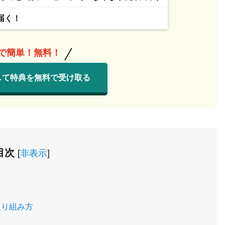
届く！
分で簡単！無料！
して特典を無料で受け取る
目次
[
非表示
]
取り組み方