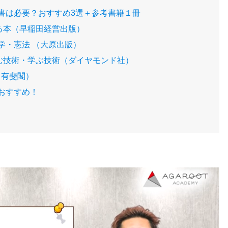
書は必要？おすすめ3選＋参考書籍１冊
る本（早稲田経営出版）
学・憲法 （大原出版）
む技術・学ぶ技術（ダイヤモンド社）
・有斐閣）
おすすめ！